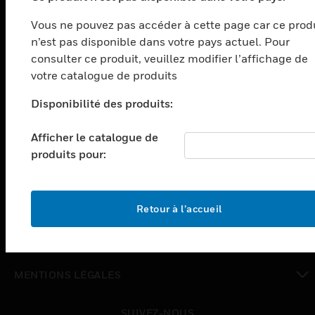
PRODUITS
Vous ne pouvez pas accéder à cette page car ce prod
toggle view
n’est pas disponible dans votre pays actuel. Pour
SOLUTIONS
consulter ce produit, veuillez modifier l’affichage de
votre catalogue de produits
toggle view
SECTEURS
Disponibilité des produits:
toggle view
ASSISTANCE
Afficher le catalogue de
toggle view
produits pour:
EMPLOIS
toggle view
SOCIÉTÉ
Retour à l’accueil
toggle view
NOUS CONTACTER
toggle view
MENTIONS LÉGALES
toggle view
SUIVEZ-NOUS