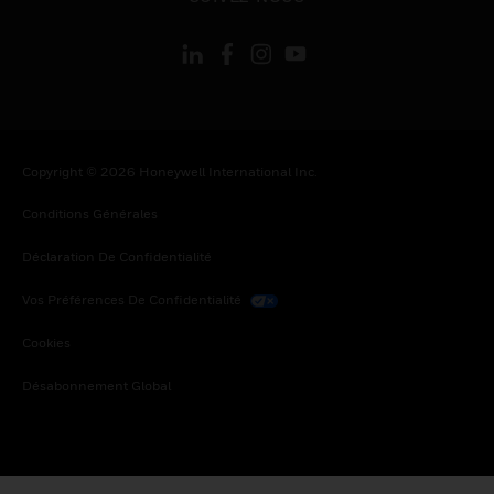
Copyright © 2026 Honeywell International Inc.
Conditions Générales
Déclaration De Confidentialité
Vos Préférences De Confidentialité
Cookies
Désabonnement Global