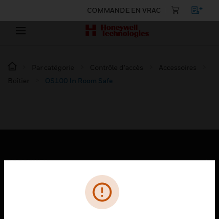
COMMANDE EN VRAC
Par catégorie
Contrôle d’accès
Accessoires
Boîtier
OS100 In Room Safe
PRODUITS
toggle view
SOLUTIONS
toggle view
SECTEURS