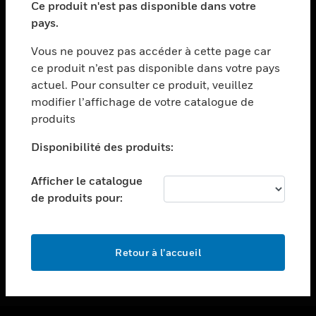
Ce produit n'est pas disponible dans votre
toggle view
pays.
ASSISTANCE
Vous ne pouvez pas accéder à cette page car
toggle view
ce produit n’est pas disponible dans votre pays
EMPLOIS
actuel. Pour consulter ce produit, veuillez
toggle view
modifier l’affichage de votre catalogue de
SOCIÉTÉ
produits
toggle view
NOUS CONTACTER
Disponibilité des produits:
toggle view
Afficher le catalogue
MENTIONS LÉGALES
de produits pour:
toggle view
SUIVEZ-NOUS
Retour à l’accueil