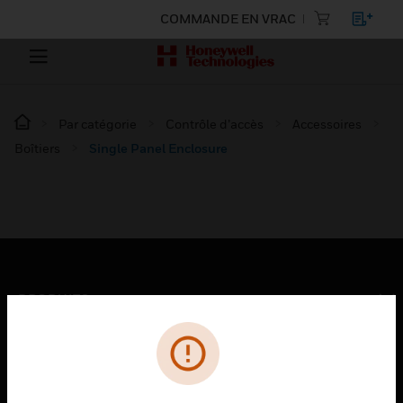
COMMANDE EN VRAC
Par catégorie
Contrôle d’accès
Accessoires
Boîtiers
Single Panel Enclosure
PRODUITS
toggle view
SOLUTIONS
toggle view
SECTEURS