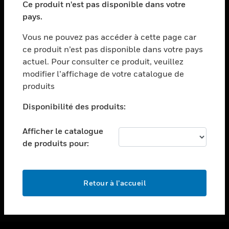
Ce produit n'est pas disponible dans votre
toggle view
pays.
ASSISTANCE
Vous ne pouvez pas accéder à cette page car
toggle view
ce produit n’est pas disponible dans votre pays
EMPLOIS
actuel. Pour consulter ce produit, veuillez
toggle view
modifier l’affichage de votre catalogue de
SOCIÉTÉ
produits
toggle view
NOUS CONTACTER
Disponibilité des produits:
toggle view
Afficher le catalogue
MENTIONS LÉGALES
de produits pour:
toggle view
SUIVEZ-NOUS
Retour à l’accueil