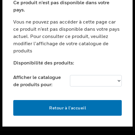
Ce produit n'est pas disponible dans votre
toggle view
pays.
ASSISTANCE
Vous ne pouvez pas accéder à cette page car
toggle view
ce produit n’est pas disponible dans votre pays
EMPLOIS
actuel. Pour consulter ce produit, veuillez
toggle view
modifier l’affichage de votre catalogue de
SOCIÉTÉ
produits
toggle view
NOUS CONTACTER
Disponibilité des produits:
toggle view
Afficher le catalogue
MENTIONS LÉGALES
de produits pour:
toggle view
SUIVEZ-NOUS
Retour à l’accueil