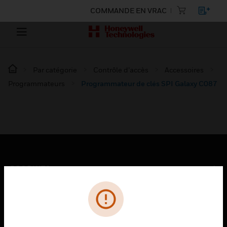
COMMANDE EN VRAC
Par catégorie
Contrôle d’accès
Accessoires
Programmateurs
Programmateur de clés SPI Galaxy C087
PRODUITS
toggle view
SOLUTIONS
toggle view
SECTEURS