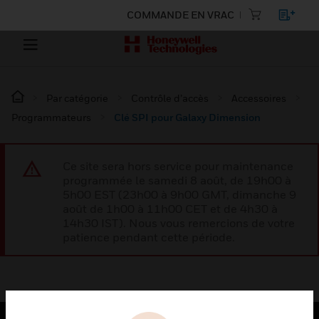
COMMANDE EN VRAC
Par catégorie
Contrôle d’accès
Accessoires
Programmateurs
Clé SPI pour Galaxy Dimension
Ce site sera hors service pour maintenance
programmée le samedi 8 août, de 19h00 à
5h00 EST (23h00 à 9h00 GMT, dimanche 9
août de 1h00 à 11h00 CET et de 4h30 à
14h30 IST). Nous vous remercions de votre
patience pendant cette période.