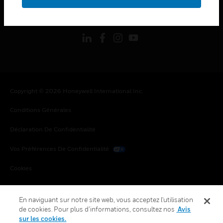
toggle view
SUIVEZ-NOUS
Copyright © 2026 Honeywell International Inc.
Conditions Générales
Déclaration De Confidentialité
Vos Préférences De Confidentialité
Cookies
Désabonnement Global
En naviguant sur notre site web, vous acceptez l'utilisation
de cookies. Pour plus d’informations, consultez nos
Avis
sur les cookies.