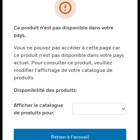
PRODUITS
toggle view
Ce produit n'est pas disponible dans votre
SOLUTIONS
pays.
toggle view
SECTEURS
Vous ne pouvez pas accéder à cette page car
ce produit n’est pas disponible dans votre pays
toggle view
actuel. Pour consulter ce produit, veuillez
ASSISTANCE
modifier l’affichage de votre catalogue de
toggle view
produits
EMPLOIS
Disponibilité des produits:
toggle view
SOCIÉTÉ
Afficher le catalogue
toggle view
de produits pour:
NOUS CONTACTER
toggle view
MENTIONS LÉGALES
Retour à l’accueil