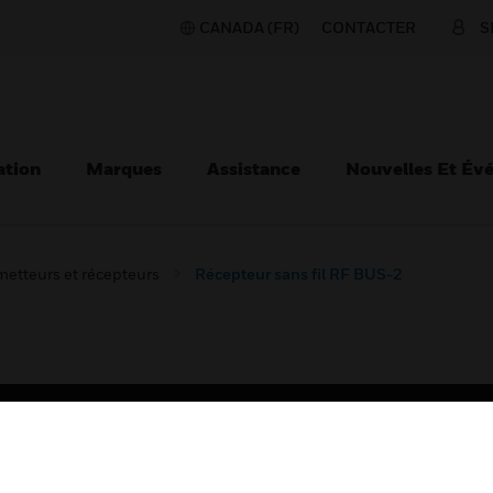
CANADA (FR)
CONTACTER
S
ation
Marques
Assistance
Nouvelles Et Év
etteurs et récepteurs
Récepteur sans fil RF BUS-2
TEURS
ASSISTANCE