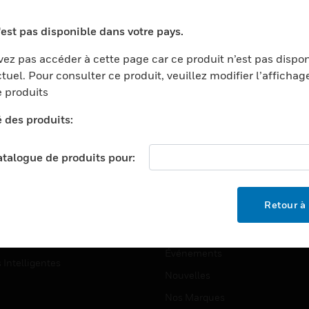
ports
Recherche De Partenaires
'est pas disponible dans votre pays.
ments Commerciaux
Formation
ez pas accéder à cette page car ce produit n’est pas dispo
centers
Assistance Technique
tuel. Pour consulter ce produit, veuillez modifier l’affichag
ation
Tutoriels De Sites Web
 produits
ernement Et Militaire
é des produits:
EMPLOIS
é
Emplois
ignement Supérieur
catalogue de produits pour:
Recherche D'emploi
llerie/Restauration
trie Et Fabrication
SOCIÉTÉ
Retour à 
ce Et Corrections
À Propos
e Au Détail
Événements
s Intelligentes
Nouvelles
Nos Marques