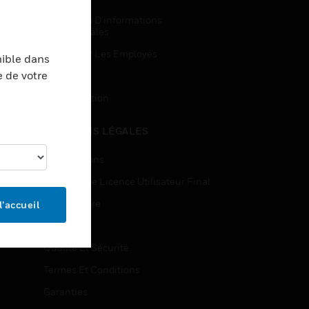
Demandes D’informations
Commerciales
Accès Pour Les Employés
nible dans
e de votre
Inscription
Désinscription
MENTIONS LÉGALES
Certifications
Contrats De Licence Utilisateur Final
Source Libre
l’accueil
Brevets
Qualité Et Sécurité
Termes Et Conditions
Garanties