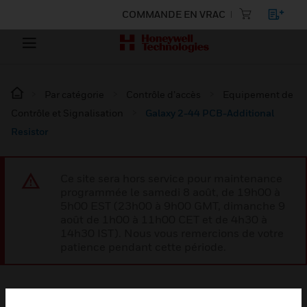
COMMANDE EN VRAC
Par catégorie
Contrôle d’accès
Equipement de
Contrôle et Signalisation
Galaxy 2-44 PCB-Additional
Resistor
Ce site sera hors service pour maintenance
programmée le samedi 8 août, de 19h00 à
5h00 EST (23h00 à 9h00 GMT, dimanche 9
août de 1h00 à 11h00 CET et de 4h30 à
14h30 IST). Nous vous remercions de votre
patience pendant cette période.