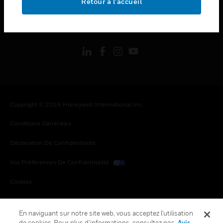
Retour à l’accueil
toggle view
SUIVEZ-NOUS
Copyright © 2026 Honeywell International Inc.
Conditions Générales
Déclaration De Confidentialité
Vos Préférences De Confidentialité
Cookies
Désabonnement Global
En naviguant sur notre site web, vous acceptez l'utilisation
de cookies. Pour plus d’informations, consultez nos
Avis