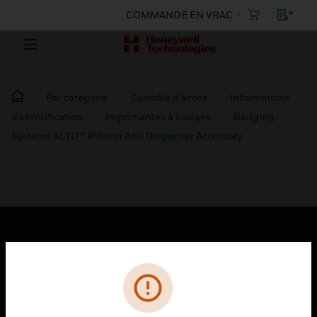
COMMANDE EN VRAC
Par catégorie
Contrôle d’accès
Informations
d'identification
Imprimantes à badges
Badging
Systems ALTO™ Ribbon And Dispenser Accessory
PRODUITS
toggle view
SOLUTIONS