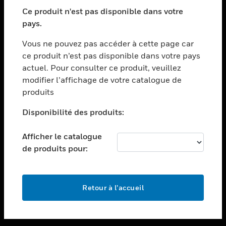
toggle view
SECTEURS
Ce produit n'est pas disponible dans votre
pays.
toggle view
ASSISTANCE
Vous ne pouvez pas accéder à cette page car
toggle view
ce produit n’est pas disponible dans votre pays
EMPLOIS
actuel. Pour consulter ce produit, veuillez
modifier l’affichage de votre catalogue de
toggle view
SOCIÉTÉ
produits
toggle view
Disponibilité des produits:
NOUS CONTACTER
Afficher le catalogue
toggle view
MENTIONS LÉGALES
de produits pour:
toggle view
SUIVEZ-NOUS
Retour à l’accueil