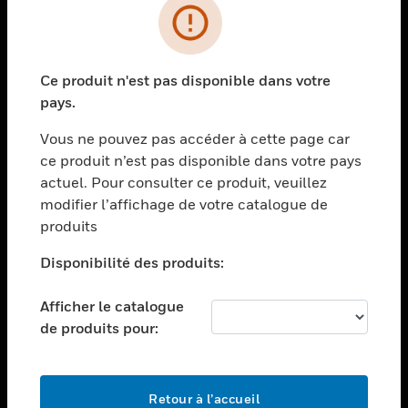
PRODUITS
toggle view
Ce produit n'est pas disponible dans votre
SOLUTIONS
pays.
toggle view
SECTEURS
Vous ne pouvez pas accéder à cette page car
ce produit n’est pas disponible dans votre pays
toggle view
actuel. Pour consulter ce produit, veuillez
ASSISTANCE
modifier l’affichage de votre catalogue de
toggle view
produits
EMPLOIS
Disponibilité des produits:
toggle view
SOCIÉTÉ
Afficher le catalogue
toggle view
de produits pour:
NOUS CONTACTER
toggle view
MENTIONS LÉGALES
Retour à l’accueil