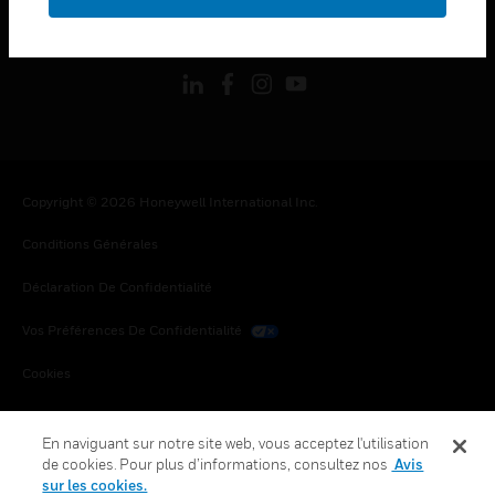
toggle view
SUIVEZ-NOUS
Copyright © 2026 Honeywell International Inc.
Conditions Générales
Déclaration De Confidentialité
Vos Préférences De Confidentialité
Cookies
Désabonnement Global
En naviguant sur notre site web, vous acceptez l'utilisation
de cookies. Pour plus d’informations, consultez nos
Avis
sur les cookies.