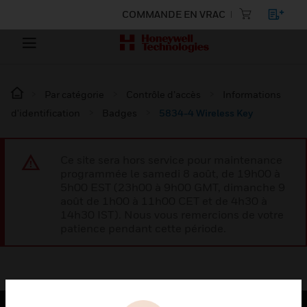
COMMANDE EN VRAC
Par catégorie
Contrôle d’accès
Informations
d'identification
Badges
5834-4 Wireless Key
Ce site sera hors service pour maintenance
programmée le samedi 8 août, de 19h00 à
5h00 EST (23h00 à 9h00 GMT, dimanche 9
août de 1h00 à 11h00 CET et de 4h30 à
14h30 IST). Nous vous remercions de votre
patience pendant cette période.