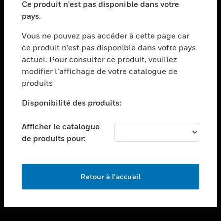
Ce produit n'est pas disponible dans votre
toggle view
pays.
ASSISTANCE
Vous ne pouvez pas accéder à cette page car
toggle view
ce produit n’est pas disponible dans votre pays
EMPLOIS
actuel. Pour consulter ce produit, veuillez
toggle view
modifier l’affichage de votre catalogue de
SOCIÉTÉ
produits
toggle view
NOUS CONTACTER
Disponibilité des produits:
toggle view
Afficher le catalogue
MENTIONS LÉGALES
de produits pour:
toggle view
SUIVEZ-NOUS
Retour à l’accueil