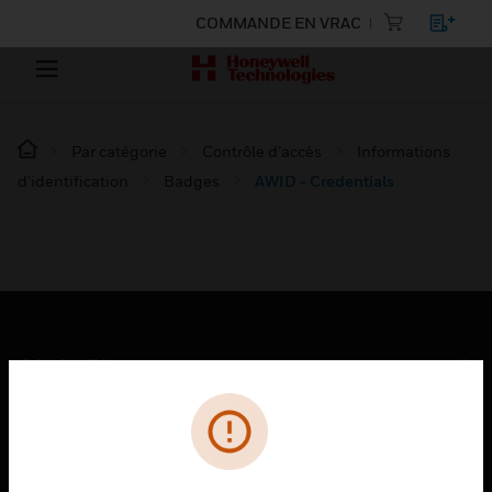
COMMANDE EN VRAC
Par catégorie
Contrôle d’accès
Informations
d'identification
Badges
AWID - Credentials
PRODUITS
toggle view
SOLUTIONS
toggle view
SECTEURS