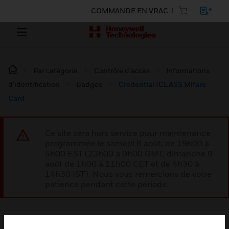
COMMANDE EN VRAC
Par catégorie
Contrôle d’accès
Informations
d'identification
Badges
Credential ICLASS Mifare
Card
Ce site sera hors service pour maintenance
programmée le samedi 8 août, de 19h00 à
5h00 EST (23h00 à 9h00 GMT, dimanche 9
août de 1h00 à 11h00 CET et de 4h30 à
14h30 IST). Nous vous remercions de votre
patience pendant cette période.