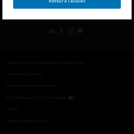
Retour à l’accueil
toggle view
SUIVEZ-NOUS
Copyright © 2026 Honeywell International Inc.
Conditions Générales
Déclaration De Confidentialité
Vos Préférences De Confidentialité
Cookies
Désabonnement Global