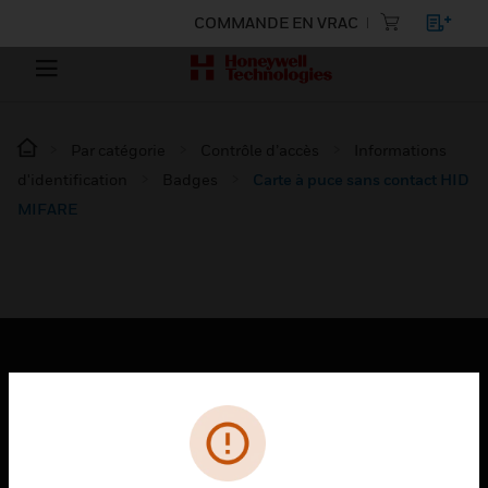
COMMANDE EN VRAC
Par catégorie
Contrôle d’accès
Informations
d'identification
Badges
Carte à puce sans contact HID
MIFARE
PRODUITS
toggle view
SOLUTIONS