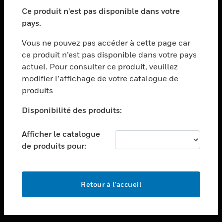
toggle view
SECTEURS
Ce produit n'est pas disponible dans votre
pays.
toggle view
ASSISTANCE
Vous ne pouvez pas accéder à cette page car
toggle view
ce produit n’est pas disponible dans votre pays
EMPLOIS
actuel. Pour consulter ce produit, veuillez
modifier l’affichage de votre catalogue de
toggle view
SOCIÉTÉ
produits
toggle view
Disponibilité des produits:
NOUS CONTACTER
Afficher le catalogue
toggle view
MENTIONS LÉGALES
de produits pour:
toggle view
SUIVEZ-NOUS
Retour à l’accueil