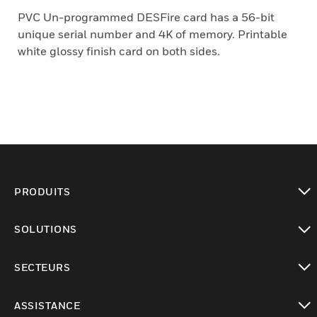
PVC Un-programmed DESFire card has a 56-bit
unique serial number and 4K of memory. Printable
white glossy finish card on both sides.
PRODUITS
toggle view
SOLUTIONS
toggle view
SECTEURS
toggle view
ASSISTANCE