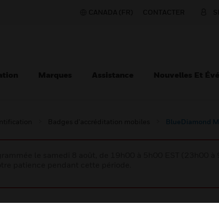
CANADA (FR)
CONTACTER
S
ation
Marques
Assistance
Nouvelles Et Év
ntification
Badges d'accréditation mobiles
BlueDiamond Mo
rogrammée le samedi 8 août, de 19h00 à 5h00 EST (23h00 
tre patience pendant cette période.