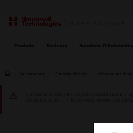
BUILDING AUTOMATION
Produits
Secteurs
Solutions D’Automatis
Par catégorie
Contrôle d’accès
Informations d'ide
Ce site sera hors service pour maintenance p
4h30 à 14h30 IST). Nous vous remercions de vo