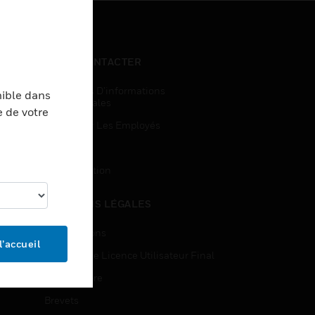
NOUS CONTACTER
Demandes D’informations
nible dans
Commerciales
e de votre
Accès Pour Les Employés
Inscription
Désinscription
MENTIONS LÉGALES
Certifications
l’accueil
Contrats De Licence Utilisateur Final
Source Libre
Brevets