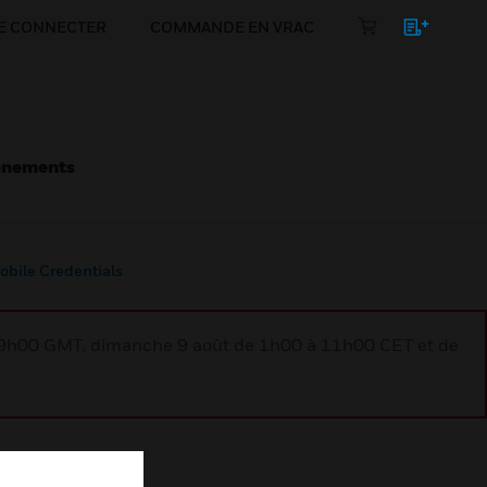
E CONNECTER
COMMANDE EN VRAC
énements
bile Credentials
à 9h00 GMT, dimanche 9 août de 1h00 à 11h00 CET et de