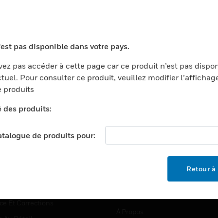
TEURS
ASSISTANCE
'est pas disponible dans votre pays.
ports
Recherche De Partenaires
ez pas accéder à cette page car ce produit n’est pas dispo
tuel. Pour consulter ce produit, veuillez modifier l’affichag
ments Commerciaux
Formation
 produits
centers
Assistance Technique
é des produits:
ation
Tutoriels De Sites Web
ernement Et Militaire
EMPLOIS
catalogue de produits pour:
é
Emplois
ignement Supérieur
Recherche D'emploi
Retour à 
llerie/Restauration
trie Et Fabrication
SOCIÉTÉ
ce Et Corrections
À Propos