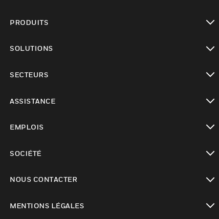
PRODUITS
toggle view
SOLUTIONS
toggle view
SECTEURS
toggle view
ASSISTANCE
toggle view
EMPLOIS
toggle view
SOCIÉTÉ
toggle view
NOUS CONTACTER
toggle view
MENTIONS LÉGALES