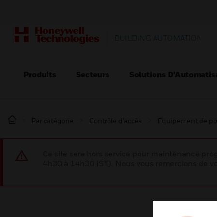
BUILDING AUTOMATION
Produits
Secteurs
Solutions D’Automatis
Par catégorie
Contrôle d’accès
Equipement de po
Ce site sera hors service pour maintenance p
4h30 à 14h30 IST). Nous vous remercions de vo