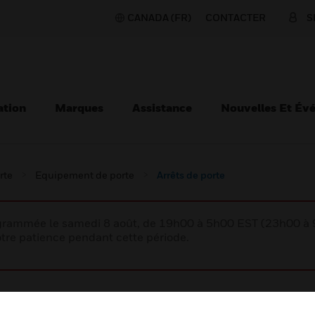
CANADA (FR)
CONTACTER
S
ation
Marques
Assistance
Nouvelles Et Év
rte
Equipement de porte
Arrêts de porte
rogrammée le samedi 8 août, de 19h00 à 5h00 EST (23h00 
tre patience pendant cette période.