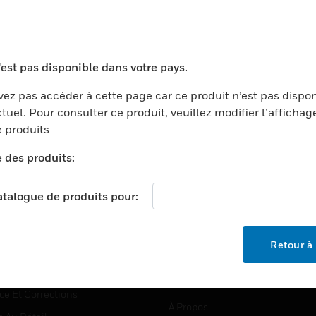
TEURS
ASSISTANCE
'est pas disponible dans votre pays.
ports
Recherche De Partenaires
ez pas accéder à cette page car ce produit n’est pas dispo
tuel. Pour consulter ce produit, veuillez modifier l’affichag
ments Commerciaux
Formation
 produits
centers
Assistance Technique
é des produits:
ation
Tutoriels De Sites Web
ernement Et Militaire
EMPLOIS
catalogue de produits pour:
é
Emplois
ignement Supérieur
Recherche D'emploi
Retour à 
llerie/Restauration
trie Et Fabrication
SOCIÉTÉ
ce Et Corrections
À Propos