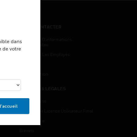
NOUS CONTACTER
Demandes D’informations
nible dans
Commerciales
e de votre
Accès Pour Les Employés
Inscription
Désinscription
MENTIONS LÉGALES
Certifications
l’accueil
Contrats De Licence Utilisateur Final
Source Libre
Brevets