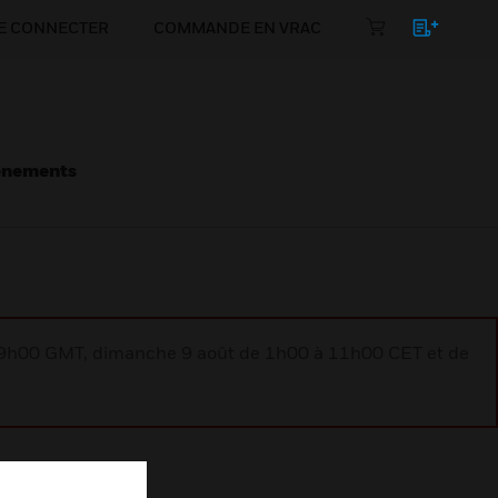
E CONNECTER
COMMANDE EN VRAC
énements
à 9h00 GMT, dimanche 9 août de 1h00 à 11h00 CET et de