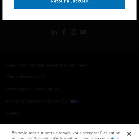
Retour à l’accueil
toggle view
SUIVEZ-NOUS
Copyright © 2026 Honeywell International Inc.
Conditions Générales
Déclaration De Confidentialité
Vos Préférences De Confidentialité
Cookies
Désabonnement Global
En naviguant sur notre site web, vous acceptez l'utilisation
de cookies. Pour plus d’informations, consultez nos
Avis