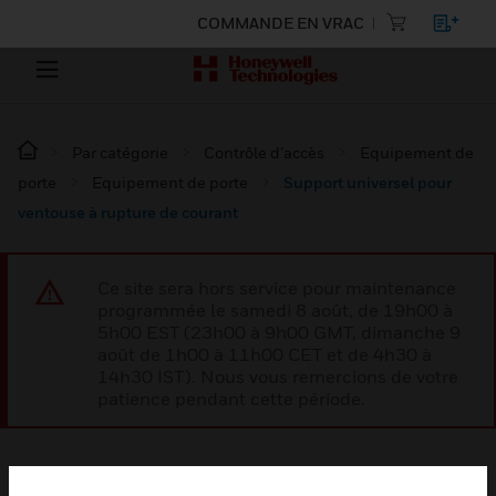
COMMANDE EN VRAC
Par catégorie
Contrôle d’accès
Equipement de
porte
Equipement de porte
Support universel pour
ventouse à rupture de courant
Ce site sera hors service pour maintenance
programmée le samedi 8 août, de 19h00 à
5h00 EST (23h00 à 9h00 GMT, dimanche 9
août de 1h00 à 11h00 CET et de 4h30 à
14h30 IST). Nous vous remercions de votre
patience pendant cette période.