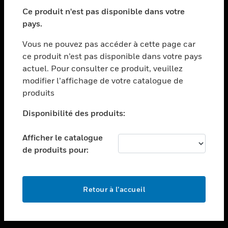
toggle view
SECTEURS
Ce produit n'est pas disponible dans votre
pays.
toggle view
ASSISTANCE
Vous ne pouvez pas accéder à cette page car
toggle view
ce produit n’est pas disponible dans votre pays
EMPLOIS
actuel. Pour consulter ce produit, veuillez
modifier l’affichage de votre catalogue de
toggle view
SOCIÉTÉ
produits
toggle view
Disponibilité des produits:
NOUS CONTACTER
Afficher le catalogue
toggle view
MENTIONS LÉGALES
de produits pour:
toggle view
SUIVEZ-NOUS
Retour à l’accueil