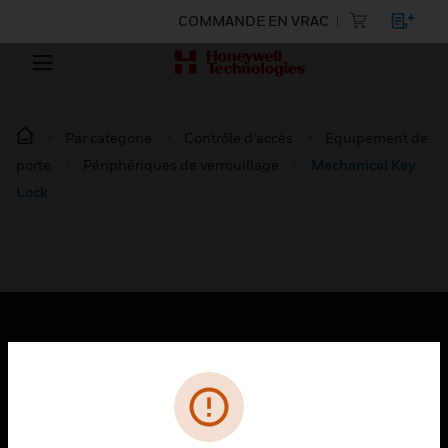
COMMANDE EN VRAC
Par catégorie
Contrôle d’accès
Equipement de
porte
Périphériques de verrouillage
Mechanical Key
Lock
PRODUITS
toggle view
SOLUTIONS