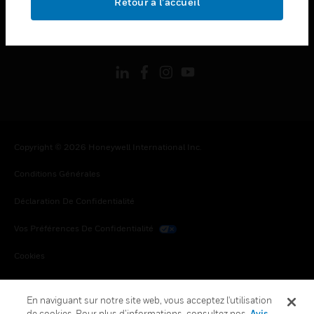
Retour à l’accueil
toggle view
SUIVEZ-NOUS
Copyright © 2026 Honeywell International Inc.
Conditions Générales
Déclaration De Confidentialité
Vos Préférences De Confidentialité
Cookies
Désabonnement Global
En naviguant sur notre site web, vous acceptez l'utilisation
de cookies. Pour plus d’informations, consultez nos
Avis