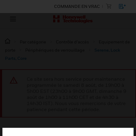
COMMANDE EN VRAC
Par catégorie
Contrôle d’accès
Equipement de
porte
Périphériques de verrouillage
Serene, Lock
Parts, Core
Ce site sera hors service pour maintenance
programmée le samedi 8 août, de 19h00 à
5h00 EST (23h00 à 9h00 GMT, dimanche 9
août de 1h00 à 11h00 CET et de 4h30 à
14h30 IST). Nous vous remercions de votre
patience pendant cette période.