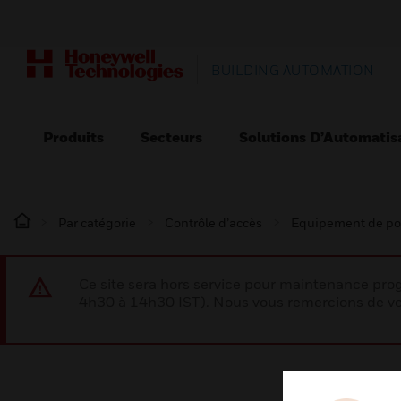
BUILDING AUTOMATION
Produits
Secteurs
Solutions D’Automatis
Par catégorie
Contrôle d’accès
Equipement de po
Ce site sera hors service pour maintenance p
4h30 à 14h30 IST). Nous vous remercions de vo