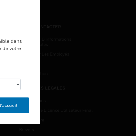
NOUS CONTACTER
Demandes D’informations
nible dans
Commerciales
e de votre
Accès Pour Les Employés
Inscription
Désinscription
MENTIONS LÉGALES
Certifications
l’accueil
Contrats De Licence Utilisateur Final
Source Libre
Brevets