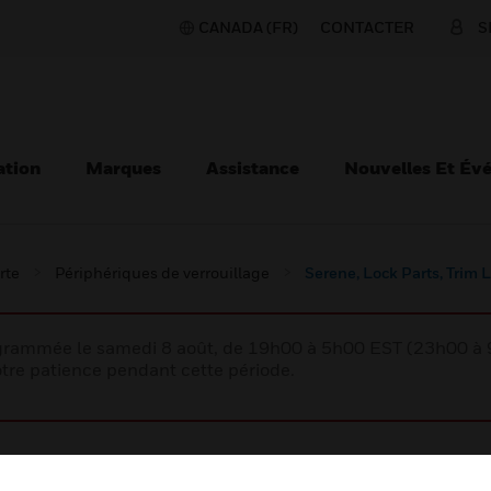
CANADA (FR)
CONTACTER
S
ation
Marques
Assistance
Nouvelles Et Év
rte
Périphériques de verrouillage
Serene, Lock Parts, Trim 
rogrammée le samedi 8 août, de 19h00 à 5h00 EST (23h00 
tre patience pendant cette période.