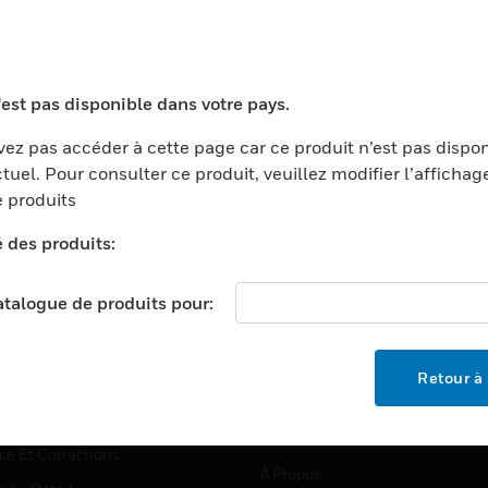
TEURS
ASSISTANCE
'est pas disponible dans votre pays.
ports
Recherche De Partenaires
ez pas accéder à cette page car ce produit n’est pas dispo
tuel. Pour consulter ce produit, veuillez modifier l’affichag
ments Commerciaux
Formation
 produits
centers
Assistance Technique
é des produits:
ation
Tutoriels De Sites Web
ernement Et Militaire
EMPLOIS
catalogue de produits pour:
é
Emplois
ignement Supérieur
Recherche D'emploi
Retour à 
llerie/Restauration
trie Et Fabrication
SOCIÉTÉ
ce Et Corrections
À Propos