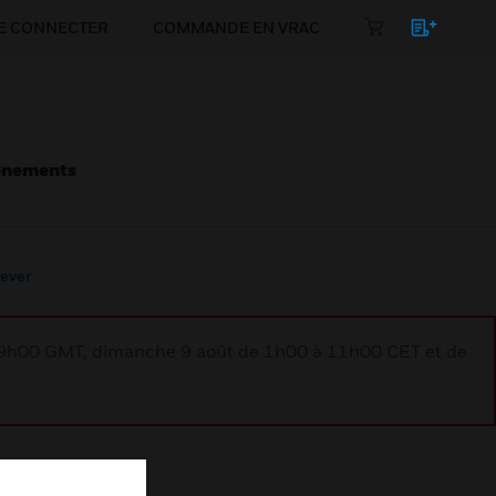
E CONNECTER
COMMANDE EN VRAC
énements
Lever
à 9h00 GMT, dimanche 9 août de 1h00 à 11h00 CET et de