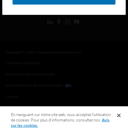
toggle view
SUIVEZ-NOUS
Copyright © 2026 Honeywell International Inc.
Conditions Générales
Déclaration De Confidentialité
Vos Préférences De Confidentialité
Cookies
Désabonnement Global
En naviguant sur notre site web, vous acceptez l'utilisation
de cookies. Pour plus d’informations, consultez nos
Avis
sur les cookies.