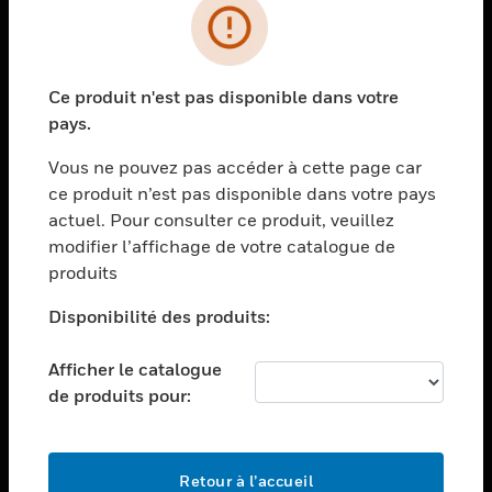
PRODUITS
toggle view
Ce produit n'est pas disponible dans votre
SOLUTIONS
pays.
toggle view
SECTEURS
Vous ne pouvez pas accéder à cette page car
ce produit n’est pas disponible dans votre pays
toggle view
actuel. Pour consulter ce produit, veuillez
ASSISTANCE
modifier l’affichage de votre catalogue de
toggle view
produits
EMPLOIS
Disponibilité des produits:
toggle view
SOCIÉTÉ
Afficher le catalogue
toggle view
de produits pour:
NOUS CONTACTER
toggle view
MENTIONS LÉGALES
Retour à l’accueil