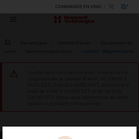
COMMANDE EN VRAC
Par catégorie
Contrôle d’accès
Equipement de
porte
Serrures magnétiques
LenelS2 - Magnetic locks
Ce site sera hors service pour maintenance
programmée le samedi 8 août, de 19h00 à
5h00 EST (23h00 à 9h00 GMT, dimanche 9
août de 1h00 à 11h00 CET et de 4h30 à
14h30 IST). Nous vous remercions de votre
patience pendant cette période.