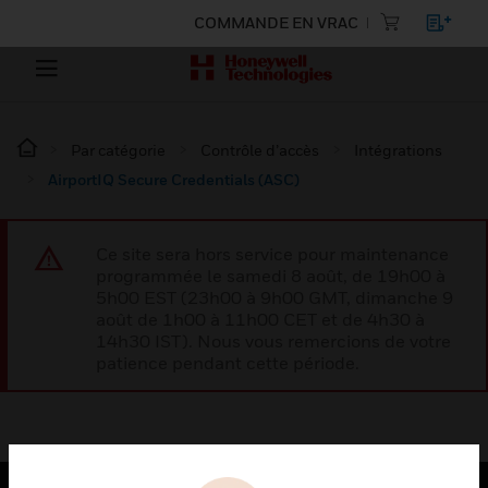
COMMANDE EN VRAC
Par catégorie
Contrôle d’accès
Intégrations
AirportIQ Secure Credentials (ASC)
Ce site sera hors service pour maintenance
programmée le samedi 8 août, de 19h00 à
5h00 EST (23h00 à 9h00 GMT, dimanche 9
août de 1h00 à 11h00 CET et de 4h30 à
14h30 IST). Nous vous remercions de votre
patience pendant cette période.