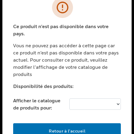
PRODUITS
toggle view
Ce produit n'est pas disponible dans votre
SOLUTIONS
pays.
toggle view
SECTEURS
Vous ne pouvez pas accéder à cette page car
ce produit n’est pas disponible dans votre pays
toggle view
actuel. Pour consulter ce produit, veuillez
ASSISTANCE
modifier l’affichage de votre catalogue de
toggle view
produits
EMPLOIS
Disponibilité des produits:
toggle view
SOCIÉTÉ
Afficher le catalogue
toggle view
de produits pour:
NOUS CONTACTER
toggle view
MENTIONS LÉGALES
Retour à l’accueil