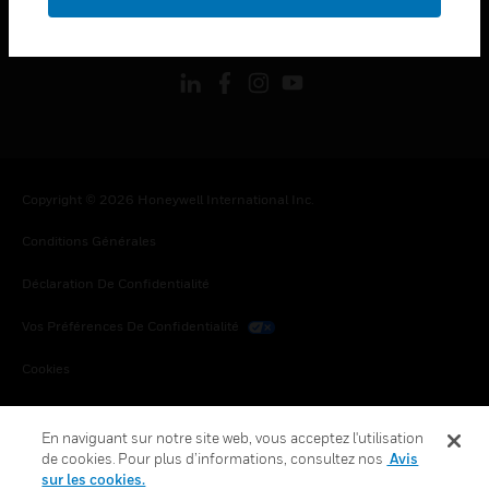
toggle view
SUIVEZ-NOUS
Copyright © 2026 Honeywell International Inc.
Conditions Générales
Déclaration De Confidentialité
Vos Préférences De Confidentialité
Cookies
Désabonnement Global
En naviguant sur notre site web, vous acceptez l'utilisation
de cookies. Pour plus d’informations, consultez nos
Avis
sur les cookies.