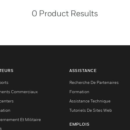
0
Product Results
TEURS
ASSISTANCE
ports
Recherche De Partenaires
ments Commerciaux
Formation
centers
Assistance Technique
ation
Tutoriels De Sites Web
ernement Et Militaire
EMPLOIS
é