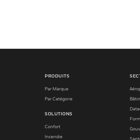
PRODUITS
SEC
Par Marque
Aéro
Par Catégorie
Bâti
Data
SOLUTIONS
Form
Confort
Gouv
Incendie
Sant