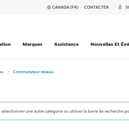
CANADA (FR)
CONTACTER
S
ation
Marques
Assistance
Nouvelles Et Év
au
Commutateur réseau
z sélectionner une autre catégorie ou utiliser la barre de recherche p