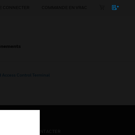
E CONNECTER
COMMANDE EN VRAC
énements
 Access Control Terminal
NOUS CONTACTER