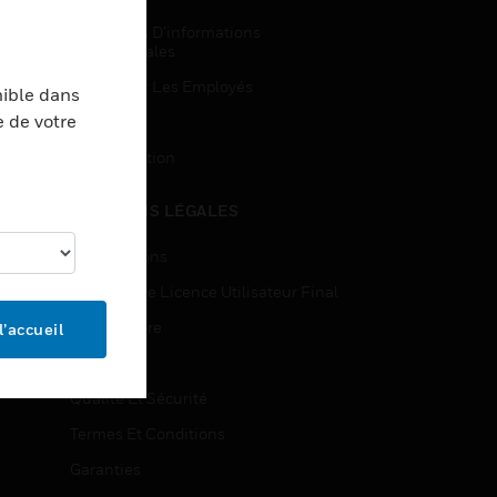
Demandes D’informations
Commerciales
Accès Pour Les Employés
nible dans
e de votre
Inscription
Désinscription
MENTIONS LÉGALES
Certifications
Contrats De Licence Utilisateur Final
Source Libre
l’accueil
Brevets
Qualité Et Sécurité
Termes Et Conditions
Garanties