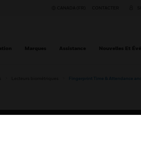
CANADA (FR)
CONTACTER
S
ation
Marques
Assistance
Nouvelles Et Év
s
Lecteurs biométriques
Fingerprint Time & Attendance and
TEURS
ASSISTANCE