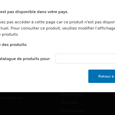
ports
Recherche De Partenaires
'est pas disponible dans votre pays.
ments Commerciaux
Formation
ez pas accéder à cette page car ce produit n’est pas dispo
centers
Assistance Technique
tuel. Pour consulter ce produit, veuillez modifier l’affichag
ation
Tutoriels De Sites Web
 produits
ernement Et Militaire
é des produits:
EMPLOIS
é
Emplois
ignement Supérieur
catalogue de produits pour:
Recherche D'emploi
llerie/Restauration
trie Et Fabrication
SOCIÉTÉ
Retour à 
ce Et Corrections
À Propos
e Au Détail
Événements
s Intelligentes
Nouvelles
Nos Marques