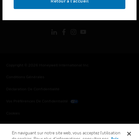
Retour à l’accueil
toggle view
SUIVEZ-NOUS
Copyright © 2026 Honeywell International Inc.
Conditions Générales
Déclaration De Confidentialité
Vos Préférences De Confidentialité
Cookies
Désabonnement Global
En naviguant sur notre site web, vous acceptez l'utilisation
de cookies. Pour plus d’informations, consultez nos
Avis