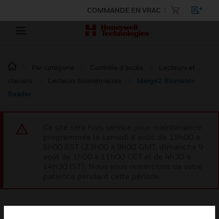
COMMANDE EN VRAC
Par catégorie
Contrôle d’accès
Lecteurs et
claviers
Lecteurs biométriques
Merge2 Biometric
Reader
Ce site sera hors service pour maintenance
programmée le samedi 8 août, de 19h00 à
5h00 EST (23h00 à 9h00 GMT, dimanche 9
août de 1h00 à 11h00 CET et de 4h30 à
14h30 IST). Nous vous remercions de votre
patience pendant cette période.