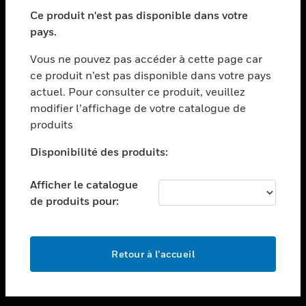
toggle view
SECTEURS
Ce produit n'est pas disponible dans votre
pays.
toggle view
ASSISTANCE
Vous ne pouvez pas accéder à cette page car
toggle view
ce produit n’est pas disponible dans votre pays
EMPLOIS
actuel. Pour consulter ce produit, veuillez
modifier l’affichage de votre catalogue de
toggle view
SOCIÉTÉ
produits
toggle view
Disponibilité des produits:
NOUS CONTACTER
Afficher le catalogue
toggle view
MENTIONS LÉGALES
de produits pour:
toggle view
SUIVEZ-NOUS
Retour à l’accueil