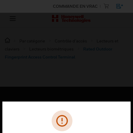
COMMANDE EN VRAC
Par catégorie
Contrôle d’accès
Lecteurs et
claviers
Lecteurs biométriques
Rated Outdoor
Fingerprint Access Control Terminal
PRODUITS
toggle view
SOLUTIONS