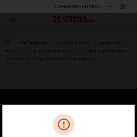
COMMANDE EN VRAC
Par catégorie
Contrôle d’accès
Lecteurs et
claviers
Lecteurs biométriques
TBS Finger Scanner,
Touch based Finger Scanner - Terminals s.m.
PRODUITS
toggle view
SOLUTIONS