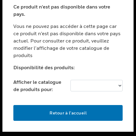
toggle view
SECTEURS
Ce produit n'est pas disponible dans votre
pays.
toggle view
ASSISTANCE
Vous ne pouvez pas accéder à cette page car
toggle view
ce produit n’est pas disponible dans votre pays
EMPLOIS
actuel. Pour consulter ce produit, veuillez
modifier l’affichage de votre catalogue de
toggle view
SOCIÉTÉ
produits
toggle view
Disponibilité des produits:
NOUS CONTACTER
Afficher le catalogue
toggle view
MENTIONS LÉGALES
de produits pour:
toggle view
SUIVEZ-NOUS
Retour à l’accueil