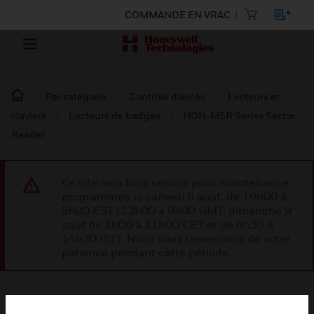
COMMANDE EN VRAC
Par catégorie
Contrôle d’accès
Lecteurs et
claviers
Lecteurs de badges
HON-MSR Series Sector
Reader
Ce site sera hors service pour maintenance
programmée le samedi 8 août, de 19h00 à
5h00 EST (23h00 à 9h00 GMT, dimanche 9
août de 1h00 à 11h00 CET et de 4h30 à
14h30 IST). Nous vous remercions de votre
patience pendant cette période.