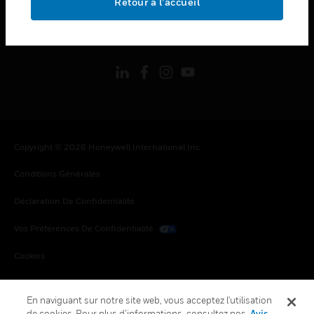
Retour à l’accueil
toggle view
SUIVEZ-NOUS
Copyright © 2026 Honeywell International Inc.
Conditions Générales
Déclaration De Confidentialité
Vos Préférences De Confidentialité
Cookies
Désabonnement Global
En naviguant sur notre site web, vous acceptez l'utilisation
de cookies. Pour plus d’informations, consultez nos
Avis