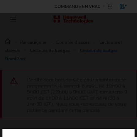
COMMANDE EN VRAC
Par catégorie
Contrôle d’accès
Lecteurs et
claviers
Lecteurs de badges
Lecteur de badges
OmniProx
Ce site sera hors service pour maintenance
programmée le samedi 8 août, de 19h00 à
5h00 EST (23h00 à 9h00 GMT, dimanche 9
août de 1h00 à 11h00 CET et de 4h30 à
14h30 IST). Nous vous remercions de votre
patience pendant cette période.