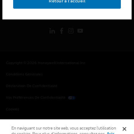
Retour à l’accueil
toggle view
SUIVEZ-NOUS
Copyright © 2026 Honeywell International Inc.
Conditions Générales
Déclaration De Confidentialité
Vos Préférences De Confidentialité
Cookies
Désabonnement Global
En naviguant sur notre site web, vous acceptez l'utilisation
de cookies. Pour plus d’informations, consultez nos
Avis