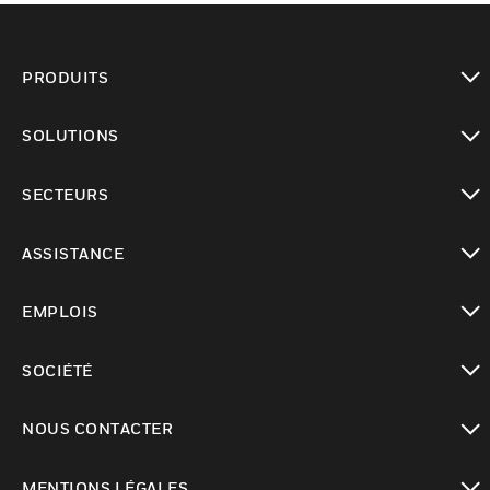
PRODUITS
toggle view
SOLUTIONS
toggle view
SECTEURS
toggle view
ASSISTANCE
toggle view
EMPLOIS
toggle view
SOCIÉTÉ
toggle view
NOUS CONTACTER
toggle view
MENTIONS LÉGALES