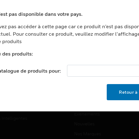
ports
Recherche De Partenaires
'est pas disponible dans votre pays.
ments Commerciaux
Formation
ez pas accéder à cette page car ce produit n’est pas dispo
centers
Assistance Technique
tuel. Pour consulter ce produit, veuillez modifier l’affichag
ation
Tutoriels De Sites Web
 produits
ernement Et Militaire
é des produits:
EMPLOIS
é
Emplois
ignement Supérieur
catalogue de produits pour:
Recherche D'emploi
llerie/Restauration
trie Et Fabrication
SOCIÉTÉ
Retour à 
ce Et Corrections
À Propos
e Au Détail
Événements
s Intelligentes
Nouvelles
Nos Marques