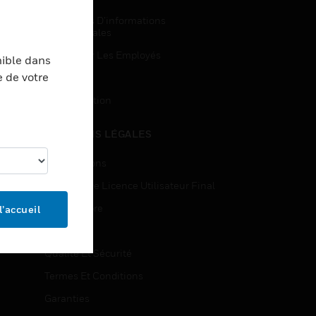
Demandes D’informations
Commerciales
Accès Pour Les Employés
nible dans
e de votre
Inscription
Désinscription
MENTIONS LÉGALES
Certifications
Contrats De Licence Utilisateur Final
Source Libre
l’accueil
Brevets
Qualité Et Sécurité
Termes Et Conditions
Garanties