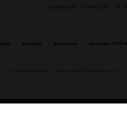
CANADA (FR)
CONTACTER
S
ation
Marques
Assistance
Nouvelles Et Év
s
Lecteurs de badges
Lecteur, Insertic 50, proX1, proX2
TEURS
ASSISTANCE