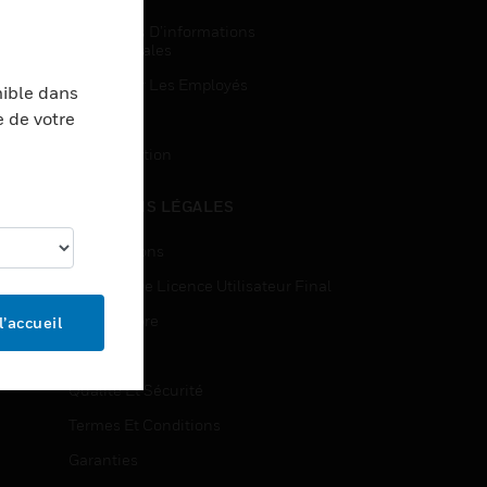
Demandes D’informations
Commerciales
Accès Pour Les Employés
nible dans
e de votre
Inscription
Désinscription
MENTIONS LÉGALES
Certifications
Contrats De Licence Utilisateur Final
Source Libre
l’accueil
Brevets
Qualité Et Sécurité
Termes Et Conditions
Garanties