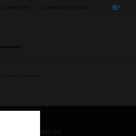
E CONNECTER
COMMANDE EN VRAC
énements
 Bluetooth Readers
NOUS CONTACTER