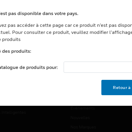
ports
Recherche De Partenaires
'est pas disponible dans votre pays.
ments Commerciaux
Formation
ez pas accéder à cette page car ce produit n’est pas dispo
centers
Assistance Technique
tuel. Pour consulter ce produit, veuillez modifier l’affichag
ation
Tutoriels De Sites Web
 produits
ernement Et Militaire
é des produits:
EMPLOIS
é
Emplois
ignement Supérieur
catalogue de produits pour:
Recherche D'emploi
llerie/Restauration
trie Et Fabrication
SOCIÉTÉ
Retour à 
ce Et Corrections
À Propos
e Au Détail
Événements
s Intelligentes
Nouvelles
Nos Marques