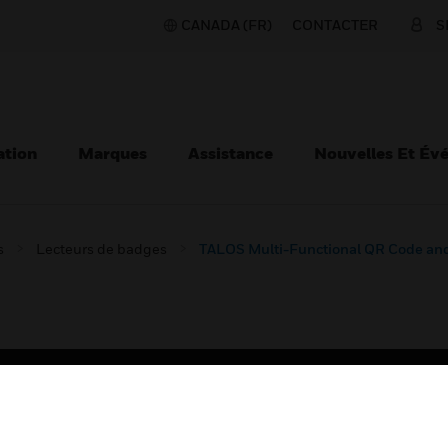
CANADA (FR)
CONTACTER
S
ation
Marques
Assistance
Nouvelles Et Év
s
Lecteurs de badges
TALOS Multi-Functional QR Code and
TEURS
ASSISTANCE