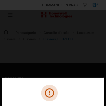
COMMANDE EN VRAC
Par catégorie
Contrôle d’accès
Lecteurs et
claviers
Claviers
Claviers, LED/LCD
PRODUITS
toggle view
SOLUTIONS
toggle view
SECTEURS