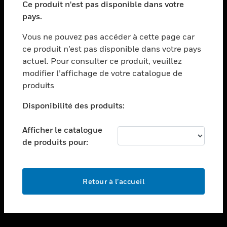
Ce produit n'est pas disponible dans votre
toggle view
pays.
ASSISTANCE
Vous ne pouvez pas accéder à cette page car
toggle view
ce produit n’est pas disponible dans votre pays
EMPLOIS
actuel. Pour consulter ce produit, veuillez
toggle view
modifier l’affichage de votre catalogue de
SOCIÉTÉ
produits
toggle view
NOUS CONTACTER
Disponibilité des produits:
toggle view
Afficher le catalogue
MENTIONS LÉGALES
de produits pour:
toggle view
SUIVEZ-NOUS
Retour à l’accueil