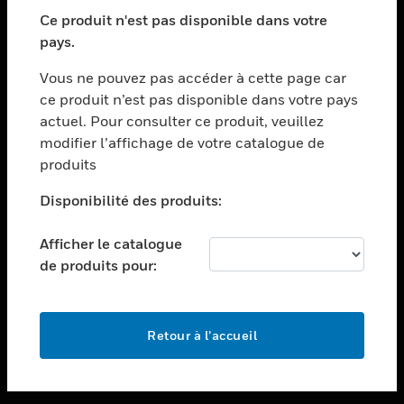
toggle view
SECTEURS
Ce produit n'est pas disponible dans votre
pays.
toggle view
ASSISTANCE
Vous ne pouvez pas accéder à cette page car
toggle view
ce produit n’est pas disponible dans votre pays
EMPLOIS
actuel. Pour consulter ce produit, veuillez
modifier l’affichage de votre catalogue de
toggle view
SOCIÉTÉ
produits
toggle view
Disponibilité des produits:
NOUS CONTACTER
Afficher le catalogue
toggle view
MENTIONS LÉGALES
de produits pour:
toggle view
SUIVEZ-NOUS
Retour à l’accueil