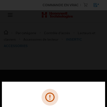
COMMANDE EN VRAC
Par catégorie
Contrôle d’accès
Lecteurs et
claviers
Accessoires de lecteur
INSERTIC
ACCESSORIES
PRODUITS
toggle view
SOLUTIONS