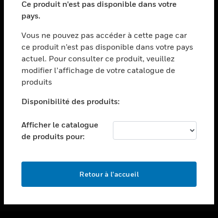
Ce produit n'est pas disponible dans votre
toggle view
pays.
ASSISTANCE
Vous ne pouvez pas accéder à cette page car
toggle view
ce produit n’est pas disponible dans votre pays
EMPLOIS
actuel. Pour consulter ce produit, veuillez
toggle view
modifier l’affichage de votre catalogue de
SOCIÉTÉ
produits
toggle view
NOUS CONTACTER
Disponibilité des produits:
toggle view
Afficher le catalogue
MENTIONS LÉGALES
de produits pour:
toggle view
SUIVEZ-NOUS
Retour à l’accueil