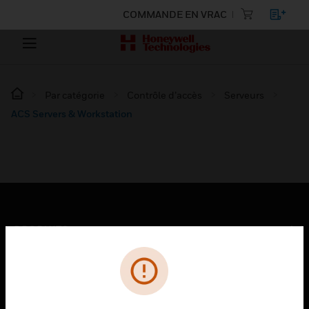
COMMANDE EN VRAC
Par catégorie
Contrôle d’accès
Serveurs
ACS Servers & Workstation
PRODUITS
toggle view
SOLUTIONS
toggle view
SECTEURS