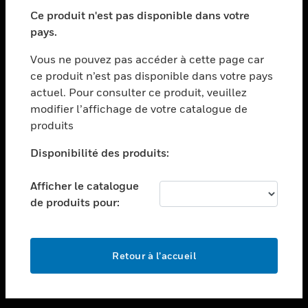
toggle view
SECTEURS
Ce produit n'est pas disponible dans votre
pays.
toggle view
ASSISTANCE
Vous ne pouvez pas accéder à cette page car
toggle view
ce produit n’est pas disponible dans votre pays
EMPLOIS
actuel. Pour consulter ce produit, veuillez
modifier l’affichage de votre catalogue de
toggle view
SOCIÉTÉ
produits
toggle view
Disponibilité des produits:
NOUS CONTACTER
Afficher le catalogue
toggle view
MENTIONS LÉGALES
de produits pour:
toggle view
SUIVEZ-NOUS
Retour à l’accueil