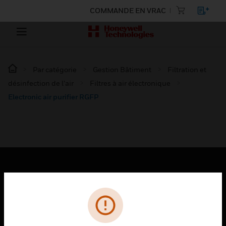
COMMANDE EN VRAC
Par catégorie
Gestion Bâtiment
Filtration et
désinfection de l’air
Filtres à air électronique
Electronic air purifier RGFP
PRODUITS
toggle view
SOLUTIONS