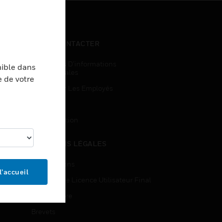
NOUS CONTACTER
Demandes D’informations
nible dans
Commerciales
e de votre
Accès Pour Les Employés
Inscription
Désinscription
MENTIONS LÉGALES
Certifications
l’accueil
Contrats De Licence Utilisateur Final
Source Libre
Brevets