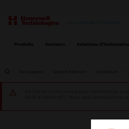
BUILDING AUTOMATION
Produits
Secteurs
Solutions D’Automatis
Par catégorie
Gestion Bâtiment
Contrôleurs
Ce site sera hors service pour maintenance p
4h30 à 14h30 IST). Nous vous remercions de vo