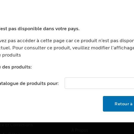
TEURS
ASSISTANCE
'est pas disponible dans votre pays.
ports
Recherche De Partenaires
ez pas accéder à cette page car ce produit n’est pas dispo
tuel. Pour consulter ce produit, veuillez modifier l’affichag
ments Commerciaux
Formation
 produits
centers
Assistance Technique
é des produits:
ation
Tutoriels De Sites Web
ernement Et Militaire
EMPLOIS
catalogue de produits pour:
é
Emplois
ignement Supérieur
Recherche D'emploi
Retour à 
llerie/Restauration
trie Et Fabrication
SOCIÉTÉ
ce Et Corrections
À Propos