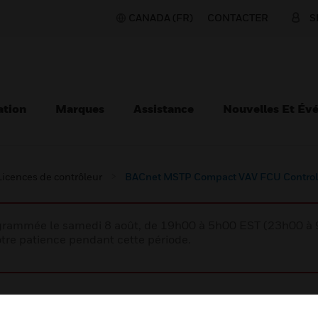
CANADA (FR)
CONTACTER
S
ation
Marques
Assistance
Nouvelles Et Év
Licences de contrôleur
BACnet MSTP Compact VAV FCU Control
rogrammée le samedi 8 août, de 19h00 à 5h00 EST (23h00 
tre patience pendant cette période.