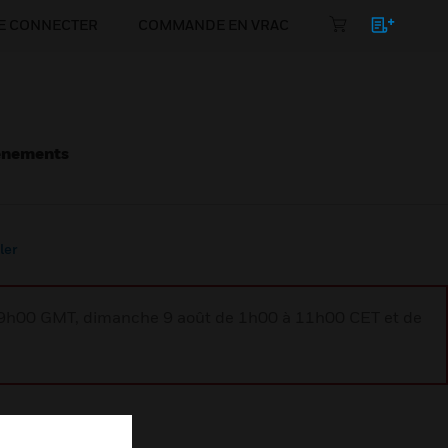
E CONNECTER
COMMANDE EN VRAC
énements
ler
à 9h00 GMT, dimanche 9 août de 1h00 à 11h00 CET et de