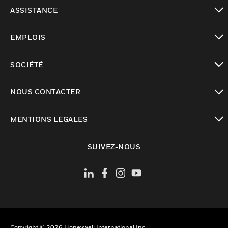
toggle view
ASSISTANCE
toggle view
EMPLOIS
toggle view
SOCIÉTÉ
toggle view
NOUS CONTACTER
toggle view
MENTIONS LÉGALES
toggle view
SUIVEZ-NOUS
Copyright © 2026 Honeywell International Inc.