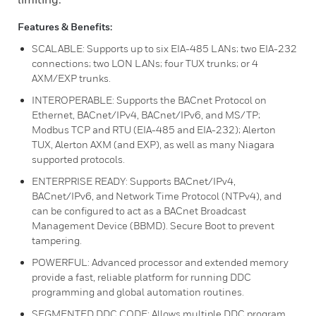
Features & Benefits:
SCALABLE: Supports up to six EIA-485 LANs; two EIA-232
connections; two LON LANs; four TUX trunks; or 4
AXM/EXP trunks.
INTEROPERABLE: Supports the BACnet Protocol on
Ethernet, BACnet/IPv4, BACnet/IPv6, and MS/TP;
Modbus TCP and RTU (EIA-485 and EIA-232); Alerton
TUX, Alerton AXM (and EXP), as well as many Niagara
supported protocols.
ENTERPRISE READY: Supports BACnet/IPv4,
BACnet/IPv6, and Network Time Protocol (NTPv4), and
can be configured to act as a BACnet Broadcast
Management Device (BBMD). Secure Boot to prevent
tampering.
POWERFUL: Advanced processor and extended memory
provide a fast, reliable platform for running DDC
programming and global automation routines.
SEGMENTED DDC CODE: Allows multiple DDC program