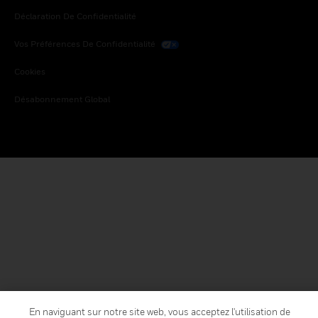
Déclaration De Confidentialité
Vos Préférences De Confidentialité
Cookies
Désabonnement Global
En naviguant sur notre site web, vous acceptez l'utilisation de