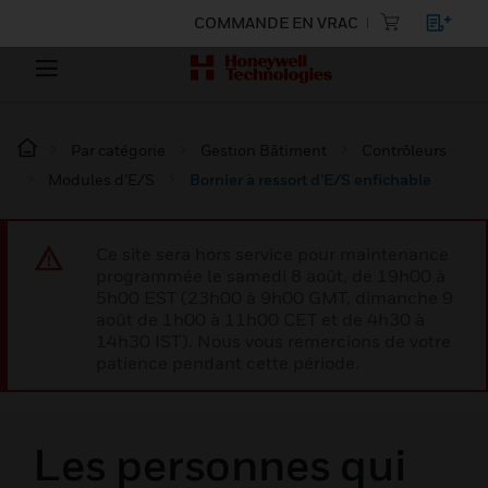
COMMANDE EN VRAC
Par catégorie
Gestion Bâtiment
Contrôleurs
Modules d’E/S
Bornier à ressort d’E/S enfichable
Ce site sera hors service pour maintenance
programmée le samedi 8 août, de 19h00 à
5h00 EST (23h00 à 9h00 GMT, dimanche 9
août de 1h00 à 11h00 CET et de 4h30 à
14h30 IST). Nous vous remercions de votre
patience pendant cette période.
Les personnes qui