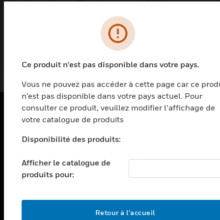
Ausgänge, Transistoren, 10...32
VDC/0.5 A, Anschluss mit
Module de sortie numérique, 16 transistors,
0,5 A, connexion de borne à ressort, 10-32 V CC
Federkraftklemmen
EN SAVOIR PLUS
Ce produit n'est pas disponible dans votre pays.
Vous ne pouvez pas accéder à cette page car ce prod
n’est pas disponible dans votre pays actuel. Pour
consulter ce produit, veuillez modifier l’affichage de
votre catalogue de produits
PRODUITS
Disponibilité des produits:
toggle view
SOLUTIONS
Afficher le catalogue de
toggle view
produits pour:
SECTEURS
toggle view
ASSISTANCE
Retour à l’accueil