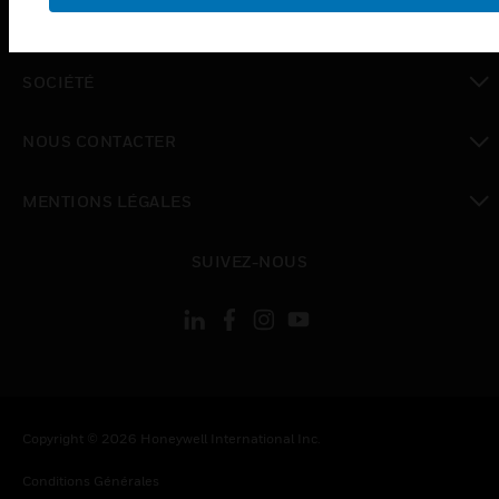
toggle view
EMPLOIS
toggle view
SOCIÉTÉ
toggle view
NOUS CONTACTER
toggle view
MENTIONS LÉGALES
toggle view
SUIVEZ-NOUS
Copyright © 2026 Honeywell International Inc.
Conditions Générales