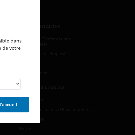
NOUS CONTACTER
Demandes D’informations
nible dans
Commerciales
e de votre
Accès Pour Les Employés
Inscription
Désinscription
MENTIONS LÉGALES
Certifications
l’accueil
Contrats De Licence Utilisateur Final
Source Libre
Brevets