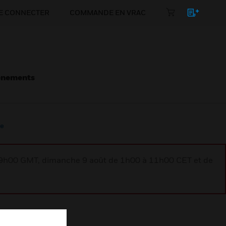
E CONNECTER
COMMANDE EN VRAC
énements
ue
à 9h00 GMT, dimanche 9 août de 1h00 à 11h00 CET et de