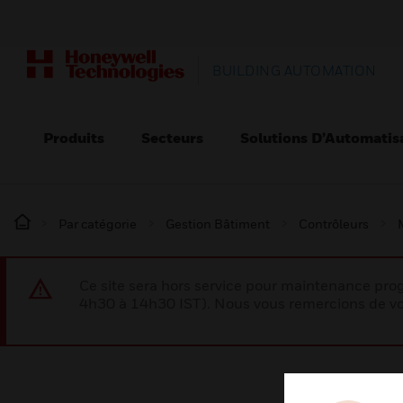
BUILDING AUTOMATION
Produits
Secteurs
Solutions D’Automatis
Par catégorie
Gestion Bâtiment
Contrôleurs
Ce site sera hors service pour maintenance p
4h30 à 14h30 IST). Nous vous remercions de vo