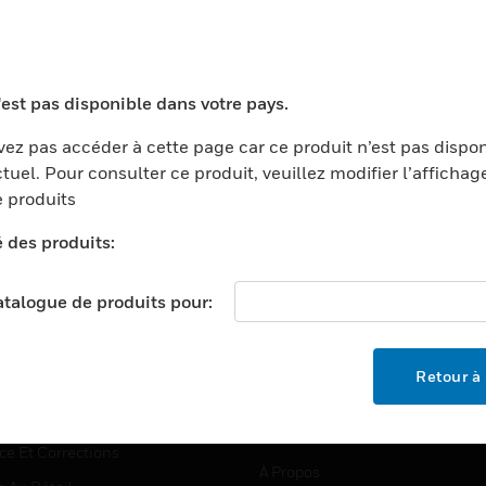
TEURS
ASSISTANCE
'est pas disponible dans votre pays.
ports
Recherche De Partenaires
ez pas accéder à cette page car ce produit n’est pas dispo
tuel. Pour consulter ce produit, veuillez modifier l’affichag
ments Commerciaux
Formation
 produits
centers
Assistance Technique
é des produits:
ation
Tutoriels De Sites Web
ernement Et Militaire
EMPLOIS
catalogue de produits pour:
é
Emplois
ignement Supérieur
Recherche D'emploi
Retour à 
llerie/Restauration
trie Et Fabrication
SOCIÉTÉ
ce Et Corrections
À Propos