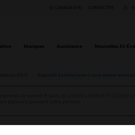
CANADA (FR)
CONTACTER
S
ation
Marques
Assistance
Nouvelles Et Év
Modules d’E/S
Dispositif d'entrée/sortie 1 zone alarme techniq
rogrammée le samedi 8 août, de 19h00 à 5h00 EST (23h00 
tre patience pendant cette période.