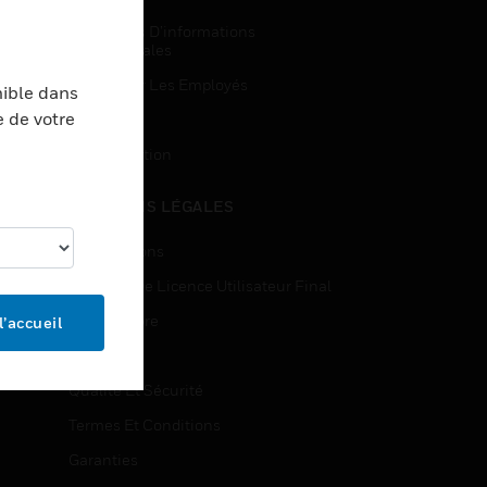
Demandes D’informations
Commerciales
Accès Pour Les Employés
nible dans
e de votre
Inscription
Désinscription
MENTIONS LÉGALES
Certifications
Contrats De Licence Utilisateur Final
Source Libre
l’accueil
Brevets
Qualité Et Sécurité
Termes Et Conditions
Garanties