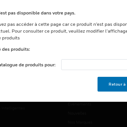
ports
Recherche De Partenaires
'est pas disponible dans votre pays.
ments Commerciaux
Formation
ez pas accéder à cette page car ce produit n’est pas dispo
centers
Assistance Technique
tuel. Pour consulter ce produit, veuillez modifier l’affichag
ation
Tutoriels De Sites Web
 produits
ernement Et Militaire
é des produits:
EMPLOIS
é
Emplois
ignement Supérieur
catalogue de produits pour:
Recherche D'emploi
llerie/Restauration
trie Et Fabrication
SOCIÉTÉ
Retour à 
ce Et Corrections
À Propos
e Au Détail
Événements
s Intelligentes
Nouvelles
Nos Marques