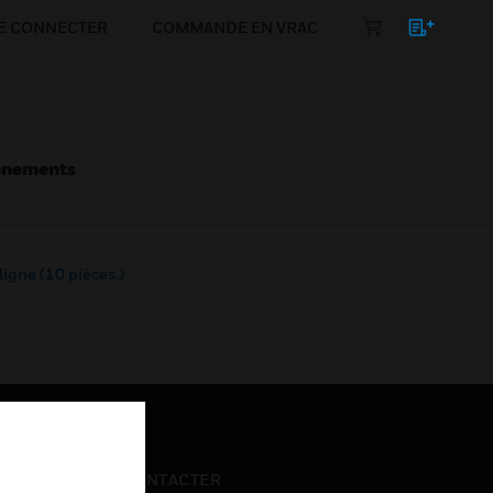
E CONNECTER
COMMANDE EN VRAC
énements
ligne (10 pièces.)
NOUS CONTACTER