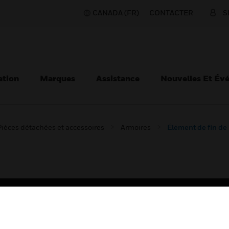
CANADA (FR)
CONTACTER
S
ation
Marques
Assistance
Nouvelles Et Év
Pièces détachées et accessoires
Armoires
Élément de fin de 
TEURS
ASSISTANCE