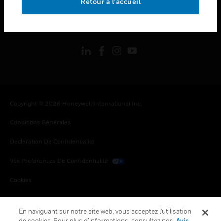
Retour à l’accueil
toggle view
SUIVEZ-NOUS
Copyright © 2026 Honeywell International Inc.
Conditions Générales
Déclaration De Confidentialité
Vos Préférences De Confidentialité
Cookies
Désabonnement Global
En naviguant sur notre site web, vous acceptez l'utilisation
de cookies. Pour plus d’informations, consultez nos
Avis