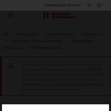
COMMANDE EN VRAC
Par catégorie
Gestion Bâtiment
Contrôleurs
Pièces détachées et accessoires
Alimentations
électriques
BPS Power Supply
Ce site sera hors service pour maintenance
programmée le samedi 8 août, de 19h00 à
5h00 EST (23h00 à 9h00 GMT, dimanche 9
août de 1h00 à 11h00 CET et de 4h30 à
14h30 IST). Nous vous remercions de votre
patience pendant cette période.