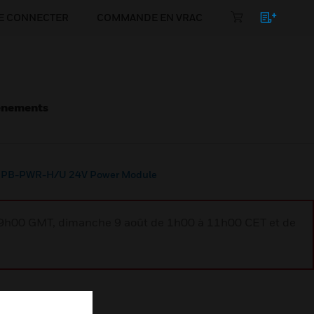
E CONNECTER
COMMANDE EN VRAC
énements
PB-PWR-H/U 24V Power Module
à 9h00 GMT, dimanche 9 août de 1h00 à 11h00 CET et de