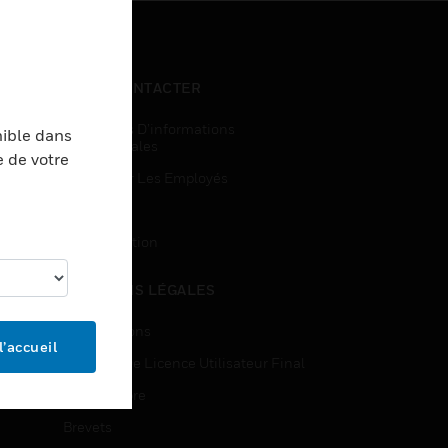
NOUS CONTACTER
Demandes D’informations
nible dans
Commerciales
e de votre
Accès Pour Les Employés
Inscription
Désinscription
MENTIONS LÉGALES
Certifications
l’accueil
Contrats De Licence Utilisateur Final
Source Libre
Brevets