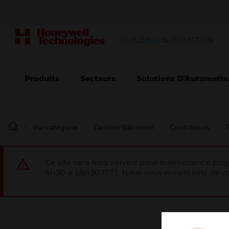
BUILDING AUTOMATION
Produits
Secteurs
Solutions D’Automatis
Par catégorie
Gestion Bâtiment
Contrôleurs
Ce site sera hors service pour maintenance p
4h30 à 14h30 IST). Nous vous remercions de vo