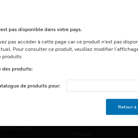
TEURS
ASSISTANCE
'est pas disponible dans votre pays.
ports
Recherche De Partenaires
ez pas accéder à cette page car ce produit n’est pas dispo
tuel. Pour consulter ce produit, veuillez modifier l’affichag
ments Commerciaux
Formation
 produits
centers
Assistance Technique
é des produits:
ation
Tutoriels De Sites Web
ernement Et Militaire
EMPLOIS
catalogue de produits pour:
é
Emplois
ignement Supérieur
Recherche D'emploi
Retour à 
llerie/Restauration
trie Et Fabrication
SOCIÉTÉ
ce Et Corrections
À Propos