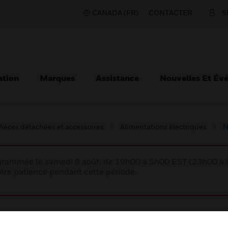
CANADA (FR)
CONTACTER
S
ation
Marques
Assistance
Nouvelles Et Év
Pièces détachées et accessoires
Alimentations électriques
N
rogrammée le samedi 8 août, de 19h00 à 5h00 EST (23h00 
tre patience pendant cette période.