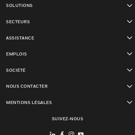
toggle view
SOLUTIONS
toggle view
SECTEURS
toggle view
ASSISTANCE
toggle view
EMPLOIS
toggle view
SOCIÉTÉ
toggle view
NOUS CONTACTER
toggle view
MENTIONS LÉGALES
toggle view
SUIVEZ-NOUS