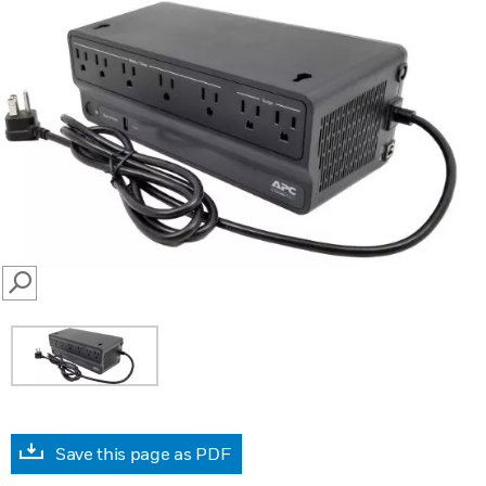
SEARCH
Save this page as PDF