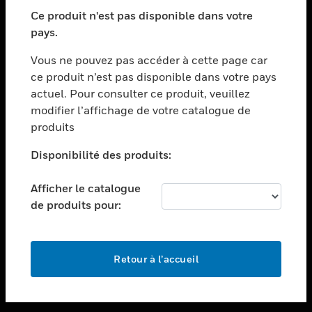
toggle view
SECTEURS
Ce produit n'est pas disponible dans votre
pays.
toggle view
ASSISTANCE
Vous ne pouvez pas accéder à cette page car
toggle view
ce produit n’est pas disponible dans votre pays
EMPLOIS
actuel. Pour consulter ce produit, veuillez
modifier l’affichage de votre catalogue de
toggle view
SOCIÉTÉ
produits
toggle view
Disponibilité des produits:
NOUS CONTACTER
Afficher le catalogue
toggle view
MENTIONS LÉGALES
de produits pour:
toggle view
SUIVEZ-NOUS
Retour à l’accueil