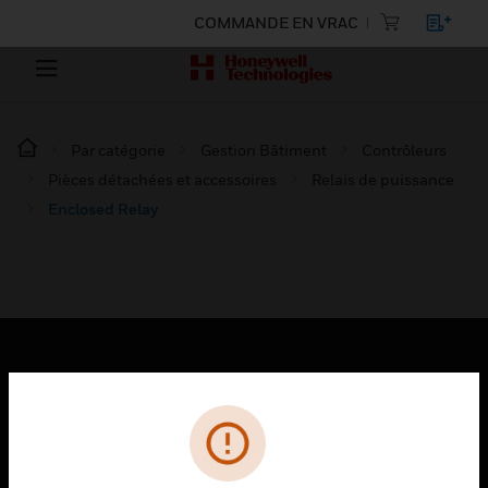
COMMANDE EN VRAC
Par catégorie
Gestion Bâtiment
Contrôleurs
Pièces détachées et accessoires
Relais de puissance
Enclosed Relay
PRODUITS
toggle view
SOLUTIONS