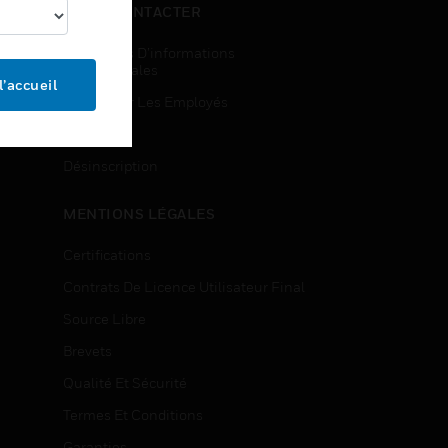
NOUS CONTACTER
Demandes D’informations
Commerciales
l’accueil
Accès Pour Les Employés
Inscription
Désinscription
MENTIONS LÉGALES
Certifications
Contrats De Licence Utilisateur Final
Source Libre
Brevets
Qualité Et Sécurité
Termes Et Conditions
Garanties