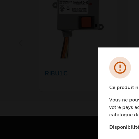
RIBU1C
V
Ce produit n
Vous ne pouv
votre pays ac
catalogue de
Disponibilit