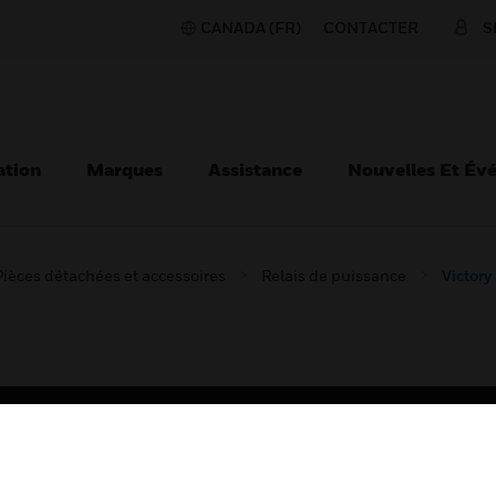
CANADA (FR)
CONTACTER
S
ation
Marques
Assistance
Nouvelles Et Év
Pièces détachées et accessoires
Relais de puissance
Victor
TEURS
ASSISTANCE