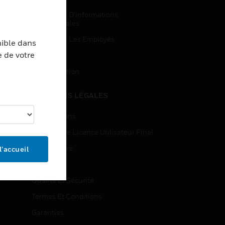
Demandes D’informations
Commerciales
Accès Pour Les Employés
nible dans
e de votre
Inscription
Désinscription
MENTIONS LÉGALES
Certifications
Contrats De Licence Utilisateur Final
Source Libre
l’accueil
Brevets
Qualité Et Sécurité
Termes Et Conditions
Garanties