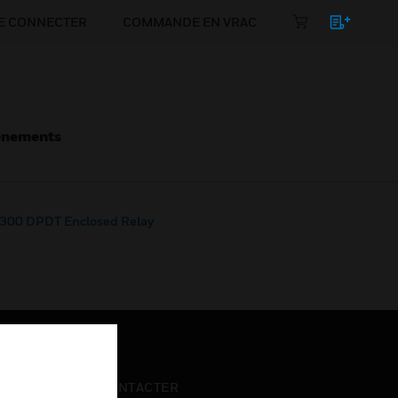
E CONNECTER
COMMANDE EN VRAC
énements
y 300 DPDT Enclosed Relay
NOUS CONTACTER