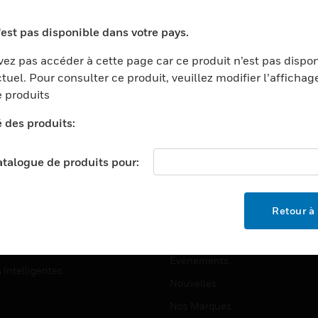
ports
Recherche De Partenaires
'est pas disponible dans votre pays.
ments Commerciaux
Formation
ez pas accéder à cette page car ce produit n’est pas dispo
centers
Assistance Technique
tuel. Pour consulter ce produit, veuillez modifier l’affichag
ation
Tutoriels De Sites Web
 produits
ernement Et Militaire
é des produits:
EMPLOIS
é
Emplois
ignement Supérieur
catalogue de produits pour:
Recherche D'emploi
llerie/Restauration
trie Et Fabrication
SOCIÉTÉ
Retour à 
ce Et Corrections
À Propos
e Au Détail
Événements
s Intelligentes
Nouvelles
Nos Marques