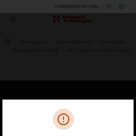
COMMANDE EN VRAC
Par catégorie
Gestion Bâtiment
Contrôleurs
Panneaux Web et IHM
HITS Series Color Touch Screen
PRODUITS
toggle view
SOLUTIONS
toggle view
SECTEURS