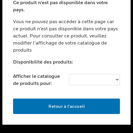
Ce produit n'est pas disponible dans votre
toggle view
pays.
ASSISTANCE
Vous ne pouvez pas accéder à cette page car
toggle view
ce produit n’est pas disponible dans votre pays
EMPLOIS
actuel. Pour consulter ce produit, veuillez
toggle view
modifier l’affichage de votre catalogue de
SOCIÉTÉ
produits
toggle view
NOUS CONTACTER
Disponibilité des produits:
toggle view
Afficher le catalogue
MENTIONS LÉGALES
de produits pour:
toggle view
SUIVEZ-NOUS
Retour à l’accueil