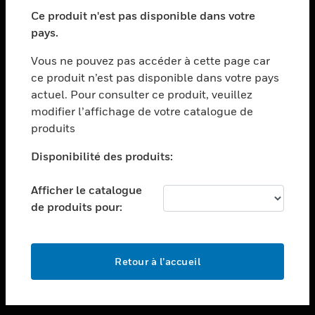
toggle view
SECTEURS
Ce produit n'est pas disponible dans votre
pays.
toggle view
ASSISTANCE
Vous ne pouvez pas accéder à cette page car
toggle view
ce produit n’est pas disponible dans votre pays
EMPLOIS
actuel. Pour consulter ce produit, veuillez
modifier l’affichage de votre catalogue de
toggle view
SOCIÉTÉ
produits
toggle view
Disponibilité des produits:
NOUS CONTACTER
Afficher le catalogue
toggle view
MENTIONS LÉGALES
de produits pour:
toggle view
SUIVEZ-NOUS
Retour à l’accueil