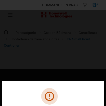
COMMANDE EN VRAC
Par catégorie
Gestion Bâtiment
Contrôleurs
Contrôleurs de zone et d’unités
CP Small Point
Controller
PRODUITS
toggle view
SOLUTIONS